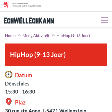
Gitt op de Menü
Gitt op Inhalt
Gitt op d'Sich
Gitt op de Fousszeil
Home
Meng Aktivitéit
HipHop (9-13 Joer)
HipHop (9-13 Joer)
Datum
Dënschdes
15:30 - 16:30
Plaz
30 rue ste Anne, L-5471 Wellenstein