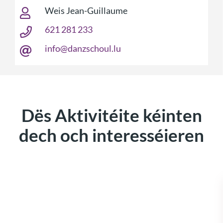
Weis Jean-Guillaume
621 281 233
info@danzschoul.lu
Dës Aktivitéite kéinten
dech och interesséieren