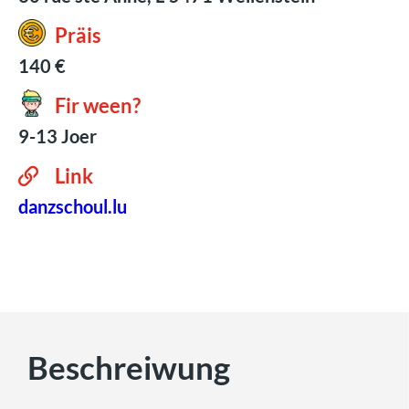
Präis
140 €
Fir ween?
9-13 Joer
Link
danzschoul.lu
Beschreiwung