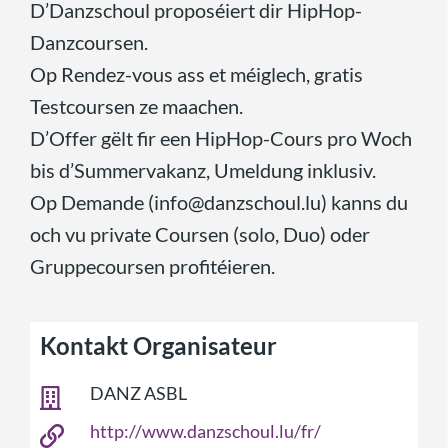
D’Danzschoul proposéiert dir HipHop-
Danzcoursen.
Op Rendez-vous ass et méiglech, gratis
Testcoursen ze maachen.
D’Offer gëlt fir een HipHop-Cours pro Woch
bis d’Summervakanz, Umeldung inklusiv.
Op Demande (info@danzschoul.lu) kanns du
och vu private Coursen (solo, Duo) oder
Gruppecoursen profitéieren.
Kontakt Organisateur
DANZ ASBL
http://www.danzschoul.lu/fr/