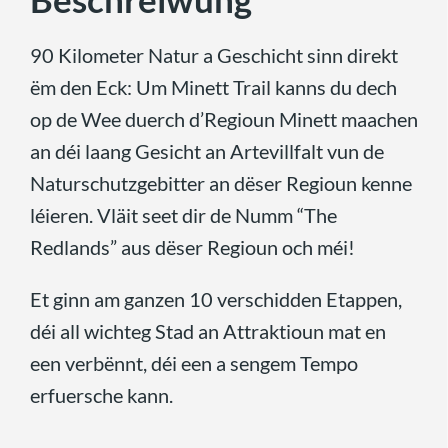
90 Kilometer Natur a Geschicht sinn direkt
ëm den Eck: Um Minett Trail kanns du dech
op de Wee duerch d’Regioun Minett maachen
an déi laang Gesicht an Artevillfalt vun de
Naturschutzgebitter an dëser Regioun kenne
léieren. Vläit seet dir de Numm “The
Redlands” aus dëser Regioun och méi!
Et ginn am ganzen 10 verschidden Etappen,
déi all wichteg Stad an Attraktioun mat en
een verbënnt, déi een a sengem Tempo
erfuersche kann.