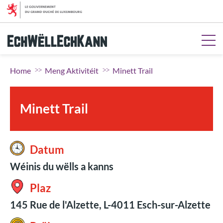
Gitt op de Menü
Gitt op Inhalt
Gitt op d'Sich
Gitt op de Fousszeil
Home
Meng Aktivitéit
Minett Trail
Minett Trail
Datum
Wéinis du wëlls a kanns
Plaz
145 Rue de l'Alzette, L-4011 Esch-sur-Alzette