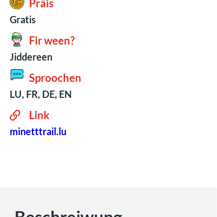
Präis
Gratis
Fir ween?
Jiddereen
Sproochen
LU, FR, DE, EN
Link
minetttrail.lu
Beschreiwung