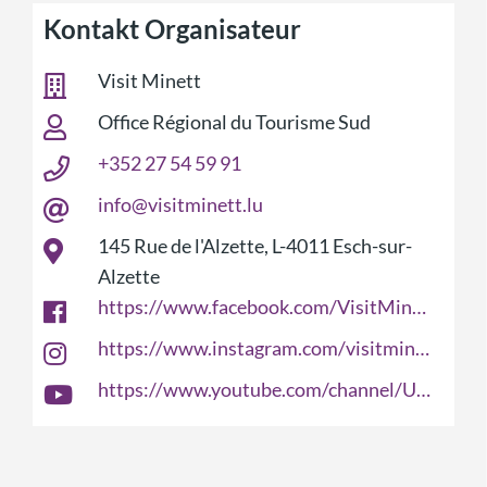
Kontakt Organisateur
Visit Minett
Office Régional du Tourisme Sud
+352 27 54 59 91
info@visitminett.lu
145 Rue de l'Alzette, L-4011 Esch-sur-
Alzette
https://www.facebook.com/VisitMinett
https://www.instagram.com/visitminett/
https://www.youtube.com/channel/UCiHhczrpBCxJSh4bs1mtyaw