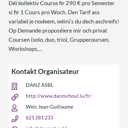
Déi kollektiv Course fir 290 € pro Semester
si fir 1 Cours pro Woch. Den Tarif ass
variabel je nodeem, wéini’s du dech aschreifs!
Op Demande proposéiere mir och privat
Coursen (solo, duo, trio), Gruppecoursen,
Workshops,…
Kontakt Organisateur
DANZ ASBL
http://www.danzschoul.lu/fr/
Weis Jean-Guillaume
621 281 233