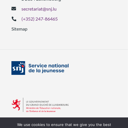
secretariat@snj.lu
(+352) 247-86465
Sitemap
We use cookies to ensure that we give you the best