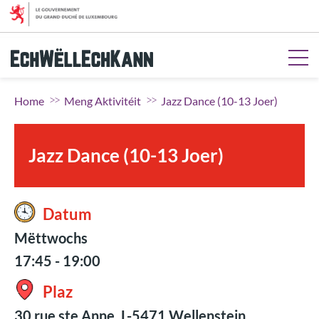
Gitt op de Menü
Gitt op Inhalt
Gitt op d'Sich
Gitt op de Fousszeil
Home
Meng Aktivitéit
Jazz Dance (10-13 Joer)
Jazz Dance (10-13 Joer)
Datum
Mëttwochs
17:45 - 19:00
Plaz
30 rue ste Anne, L-5471 Wellenstein