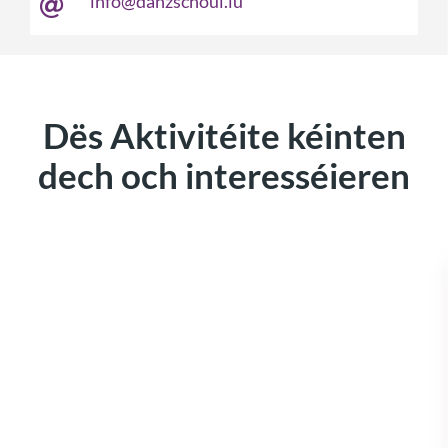
info@danzschoul.lu
Dës Aktivitéite kéinten
dech och interesséieren