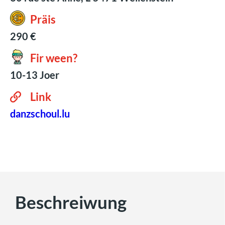
Präis
290 €
Fir ween?
10-13 Joer
Link
danzschoul.lu
Beschreiwung