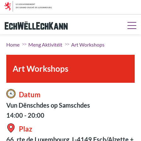
Gitt op de Menü
Gitt op Inhalt
Gitt op d'Sich
Gitt op de Fousszeil
Home
Meng Aktivitéit
Art Workshops
Art Workshops
Datum
Vun Dënschdes op Samschdes
14:00 - 20:00
Plaz
66, rte de Luxembourg, L-4149 Esch/Alzette +