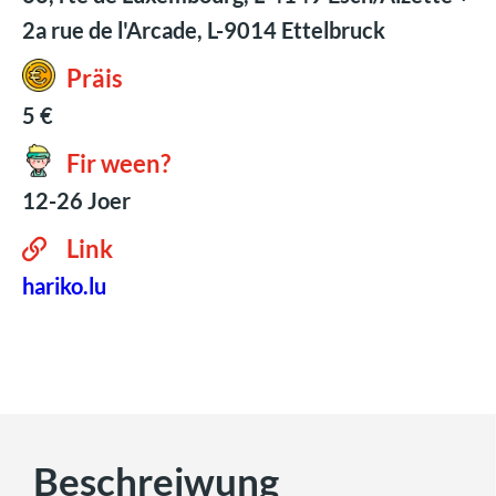
2a rue de l'Arcade, L-9014 Ettelbruck
Präis
5 €
Fir ween?
12-26 Joer
Link
hariko.lu
Beschreiwung