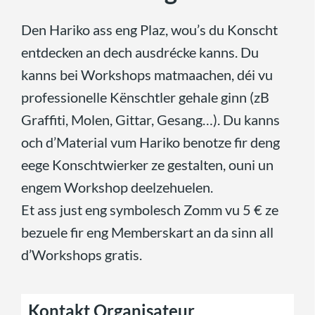
Den Hariko ass eng Plaz, wou’s du Konscht
entdecken an dech ausdrécke kanns. Du
kanns bei Workshops matmaachen, déi vu
professionelle Kënschtler gehale ginn (zB
Graffiti, Molen, Gittar, Gesang…). Du kanns
och d’Material vum Hariko benotze fir deng
eege Konschtwierker ze gestalten, ouni un
engem Workshop deelzehuelen.
Et ass just eng symbolesch Zomm vu 5 € ze
bezuele fir eng Memberskart an da sinn all
d’Workshops gratis.
Kontakt Organisateur