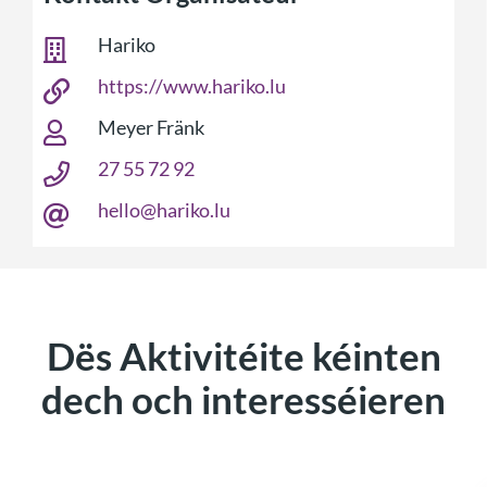
Hariko
https://www.hariko.lu
Meyer Fränk
27 55 72 92
hello@hariko.lu
Dës Aktivitéite kéinten
dech och interesséieren