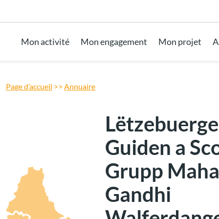
Aller au pied de page
Mon activité
Mon engagement
Mon projet
A
Page d’accueil
>>
Annuaire
Lëtzebuerge
Guiden a Sco
Grupp Mah
Gandhi
Walferdang