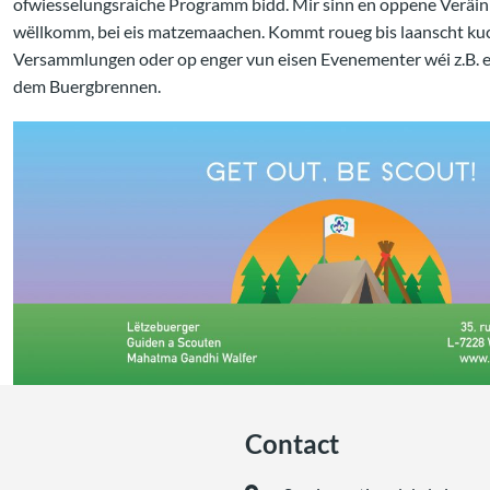
ofwiesselungsraiche Programm bidd. Mir sinn en oppene Veräin 
wëllkomm, bei eis matzemaachen. Kommt roueg bis laanscht kuc
Versammlungen oder op enger vun eisen Evenementer wéi z.B. e
dem Buergbrennen.
Contact