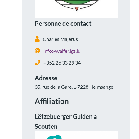
Personne de contact
Charles Majerus
info@walfer.lgs.lu
+352 26 33 29 34
Adresse
35, rue de la Gare, L-7228 Helmsange
Affiliation
Lëtzebuerger Guiden a
Scouten