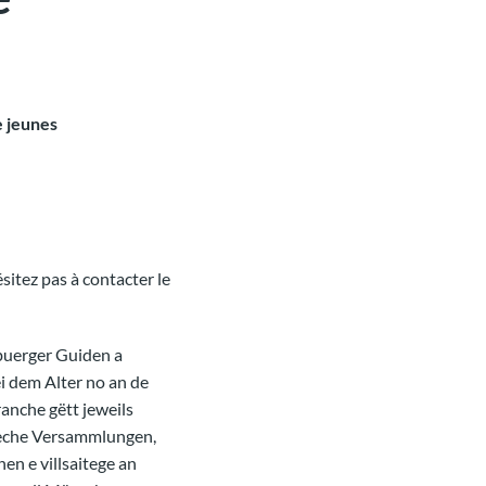
e jeunes
sitez pas à contacter le
buerger Guiden a
i dem Alter no an de
anche gëtt jeweils
leche Versammlungen,
n e villsaitege an