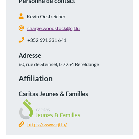
Personne de contact
Kevin Oestreicher
charge.woodstock@cjf.lu
+352 691 331 641
Adresse
60, rue de Steinsel, L-7254 Bereldange
Affiliation
Caritas Jeunes & Familles
https://www.cjf.lu/