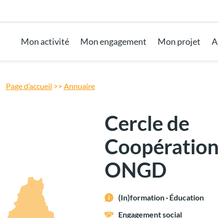
Aller au pied de page
Mon activité
Mon engagement
Mon projet
A
Page d’accueil
>>
Annuaire
Cercle de
Coopération
ONGD
(In)formation · Éducation
Engagement social