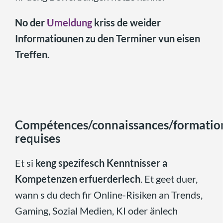
No der
Umeldung
kriss de weider
Informatiounen zu den Terminer vun eisen
Treffen.
Compétences/connaissances/formatio
requises
Et si
keng spezifesch Kenntnisser a
Kompetenzen erfuerderlech
. Et geet duer,
wann s du dech fir Online-Risiken an Trends,
Gaming, Sozial Medien, KI oder änlech