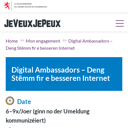
Aller au menu
Aller au contenu
Aller à la recherche
Aller au pied de page
Home
Mon engagement
Digital Ambassadors –
Deng Stëmm fir e besseren Internet
Digital Ambassadors – Deng
Stëmm fir e besseren Internet
Date
6–9x/Joer (ginn no der Umeldung
kommunizéiert)