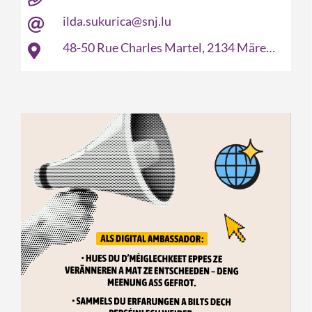
ilda.sukurica@snj.lu
48-50 Rue Charles Martel, 2134 Märel Luxembourg