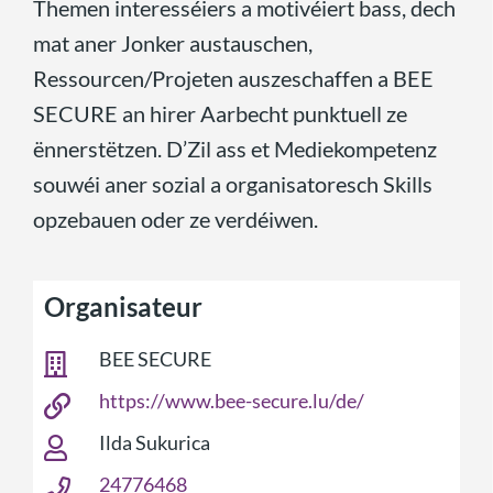
Themen interesséiers a motivéiert bass, dech
mat aner Jonker austauschen,
Ressourcen/Projeten auszeschaffen a BEE
SECURE an hirer Aarbecht punktuell ze
ënnerstëtzen. D’Zil ass et Mediekompetenz
souwéi aner sozial a organisatoresch Skills
opzebauen oder ze verdéiwen.
Organisateur
BEE SECURE
https://www.bee-secure.lu/de/
Ilda Sukurica
24776468