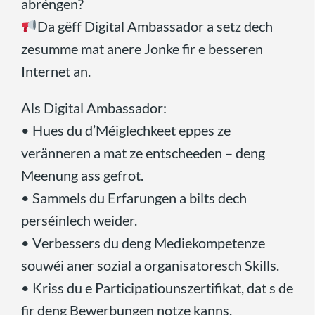
abréngen?
Da gëff Digital Ambassador a setz dech
zesumme mat anere Jonke fir e besseren
Internet an.
Als Digital Ambassador:
• Hues du d’Méiglechkeet eppes ze
veränneren a mat ze entscheeden – deng
Meenung ass gefrot.
• Sammels du Erfarungen a bilts dech
perséinlech weider.
• Verbessers du deng Mediekompetenze
souwéi aner sozial a organisatoresch Skills.
• Kriss du e Participatiounszertifikat, dat s de
fir deng Bewerbungen notze kanns.