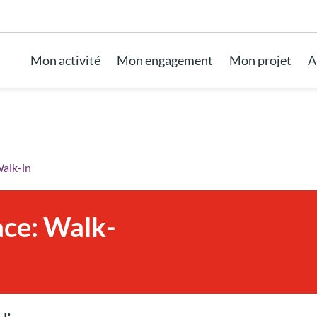
Aller au pied de page
Mon activité
Mon engagement
Mon projet
A
alk-in
ce: Walk-