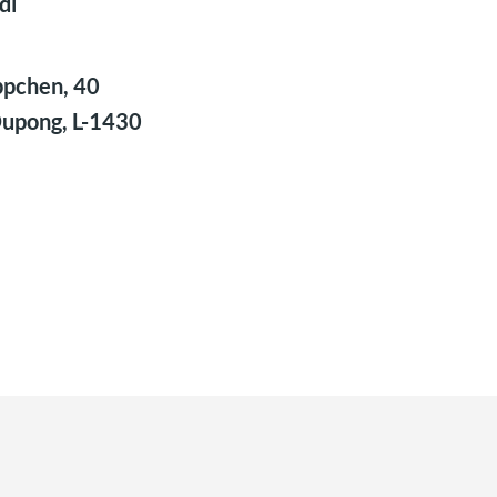
di
pchen, 40
Dupong, L-1430