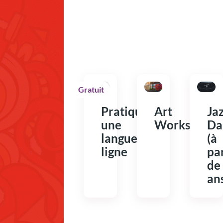
Gratuit
Pratiquer
Art
Ja
une
Workshops
Da
langue en
(à
ligne
par
de
an