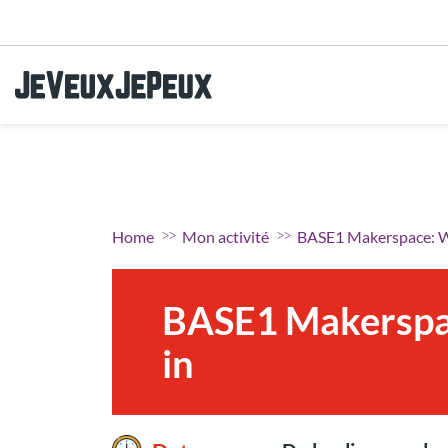
Aller au menu
Aller au contenu
Aller à la recherche
Home
Mon activité
BASE1 Makerspace: W
BASE1 Makerspa
in