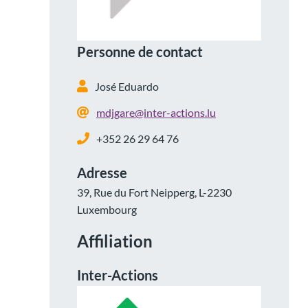
Personne de contact
José Eduardo
mdjgare@inter-actions.lu
+352 26 29 64 76
Adresse
39, Rue du Fort Neipperg, L-2230
Luxembourg
Affiliation
Inter-Actions