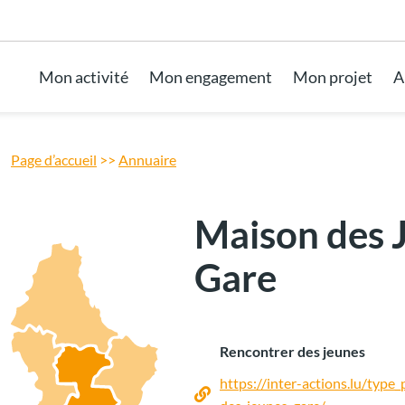
Aller au pied de page
Mon activité
Mon engagement
Mon projet
A
Page d’accueil
>>
Annuaire
Maison des 
Gare
Rencontrer des jeunes
https://inter-actions.lu/type