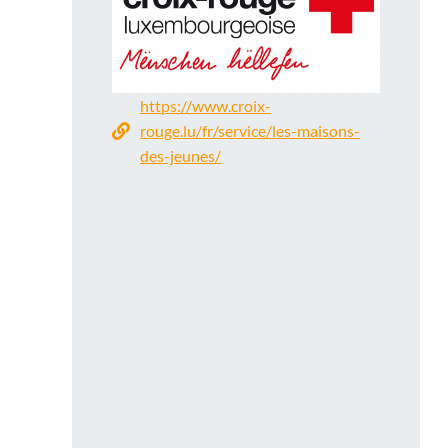
https://www.croix-
rouge.lu/fr/service/les-maisons-
des-jeunes/