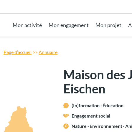
Aller au pied de page
Mon activité
Mon engagement
Mon projet
A
Page d’accueil
>>
Annuaire
Maison des 
Eischen
(In)formation · Éducation
Engagement social
Nature · Environnement · A