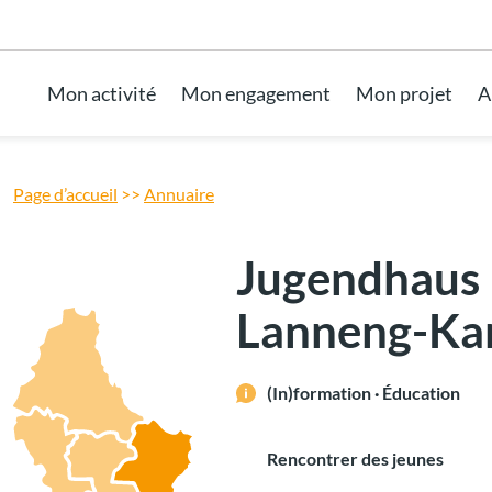
Aller au pied de page
Mon activité
Mon engagement
Mon projet
A
Page d’accueil
>>
Annuaire
Jugendhaus
Lanneng-Ka
(In)formation · Éducation
Rencontrer des jeunes