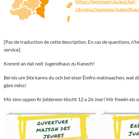
https://lenningen.lu/guichet-
citoyens/jeunesse/jugendhau
[Pas de traduction de cette description. En cas de questions, n’hé
service].
Kommt an dat neit Jugendhaus zu Kanech!
Bei eis um Site kanns du och bei eiser Ëmfro matmaachen, wat dir 
gäre mëss!
Mir sinn oppen fir jiddereen tëscht 12 a 26 Joer! Mir freeën eis 