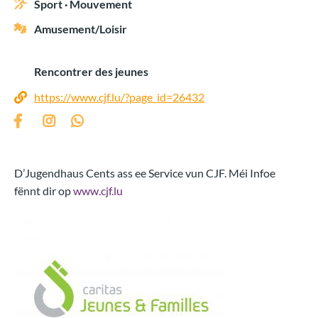
Sport · Mouvement
Amusement/Loisir
Rencontrer des jeunes
https://www.cjf.lu/?page_id=26432
D’Jugendhaus Cents ass ee Service vun CJF. Méi Infoe
fënnt dir op
www.cjf.lu